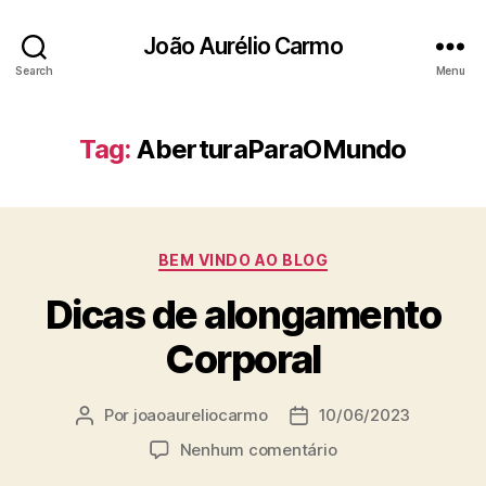
João Aurélio Carmo
Search
Menu
Tag:
AberturaParaOMundo
Categorias
BEM VINDO AO BLOG
Dicas de alongamento
Corporal
Por
joaoaureliocarmo
10/06/2023
Autor
Data
do
de
em
Nenhum comentário
post
publicação
Dicas