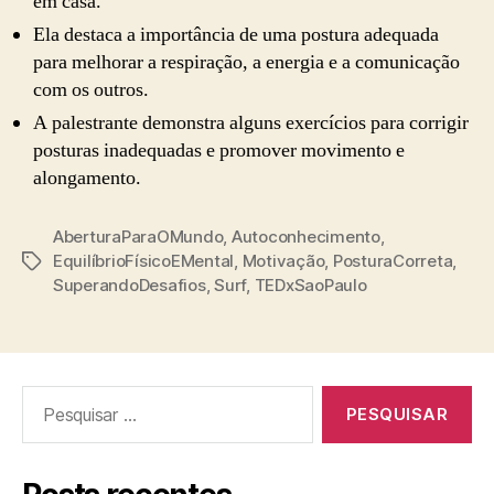
em casa.
Ela destaca a importância de uma postura adequada
para melhorar a respiração, a energia e a comunicação
com os outros.
A palestrante demonstra alguns exercícios para corrigir
posturas inadequadas e promover movimento e
alongamento.
AberturaParaOMundo
,
Autoconhecimento
,
EquilíbrioFísicoEMental
,
Motivação
,
PosturaCorreta
,
Tags
SuperandoDesafios
,
Surf
,
TEDxSaoPaulo
Pesquisar
por: