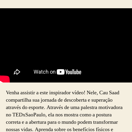
de
alongamento
Corporal
Venha assistir a este inspirador vídeo! Nele, Cau Saad
compartilha sua jornada de descoberta e superação
através do esporte. Através de uma palestra motivadora
no TEDxSaoPaulo, ela nos mostra como a postura
correta e a abertura para o mundo podem transformar
nossas vidas. Aprenda sobre os benefícios físicos e