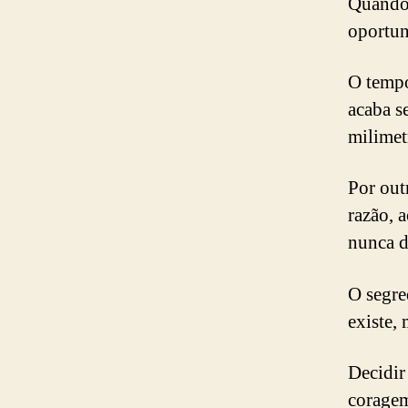
Quando 
oportun
O tempo
acaba s
milimet
Por out
razão, 
nunca d
O segre
existe,
Decidir
coragem