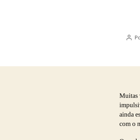
P
Auto
do
post
Muitas 
impulsi
ainda e
com o m