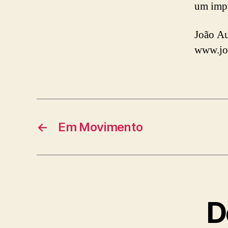
um impu
João Au
www.jo
←
Em Movimento
D