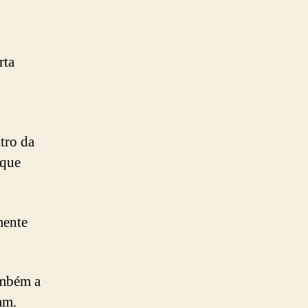
rta
tro da
 que
mente
ambém a
am.