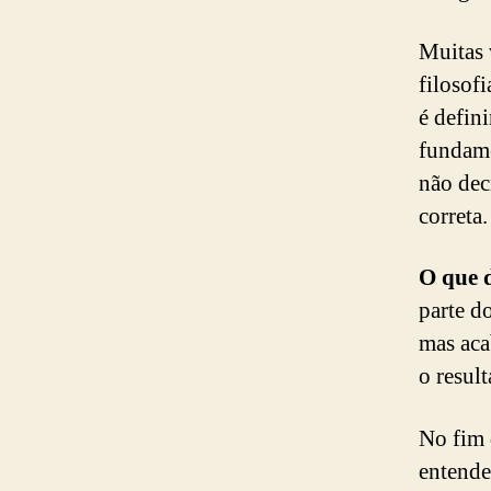
Muitas 
filosof
é defini
fundame
não dec
correta.
O que 
parte do
mas aca
o result
No fim 
entende