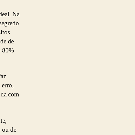
deal. Na
 segredo
sitos
ade de
ão 80%
faz
 erro,
nda com
te,
o ou de