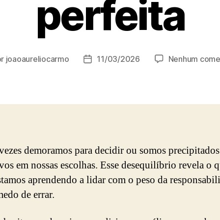
perfeita
or
joaoaureliocarmo
11/03/2026
Nenhum comen
r
Data
de
publicação
vezes demoramos para decidir ou somos precipitados
vos em nossas escolhas. Esse desequilíbrio revela o 
stamos aprendendo a lidar com o peso da responsabil
edo de errar.