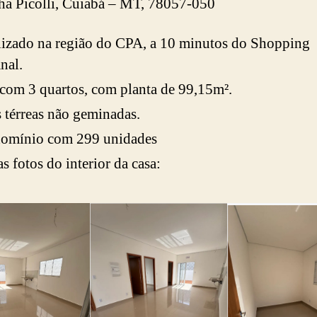
ha Picolli, Cuiabá – MT, 78057-050
izado na região do CPA, a 10 minutos do Shopping
nal.
com 3 quartos, com planta de 99,15m².
 térreas não geminadas.
omínio com 299 unidades
as fotos do interior da casa: