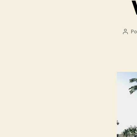
Po
Auto
do
post