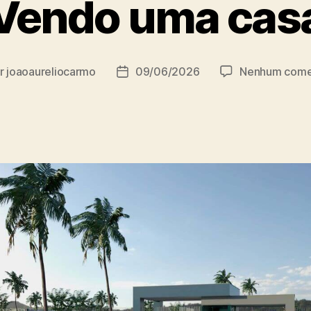
Vendo uma cas
r
joaoaureliocarmo
09/06/2026
Nenhum come
r
Data
de
publicação