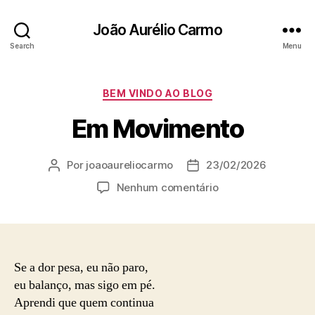
João Aurélio Carmo
Search
Menu
Categorias
BEM VINDO AO BLOG
Em Movimento
Por
joaoaureliocarmo
23/02/2026
Autor
Data
do
de
em
Nenhum comentário
post
publicação
Em
Movimento
Se a dor pesa, eu não paro,
eu balanço, mas sigo em pé.
Aprendi que quem continua