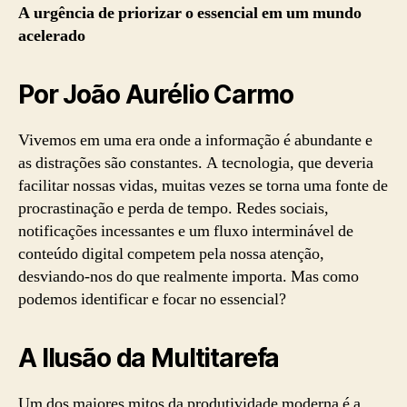
com
A urgência de priorizar o essencial em um mundo
o
acelerado
que
Não
Por João Aurélio Carmo
é
Importante
Vivemos em uma era onde a informação é abundante e
as distrações são constantes. A tecnologia, que deveria
facilitar nossas vidas, muitas vezes se torna uma fonte de
procrastinação e perda de tempo. Redes sociais,
notificações incessantes e um fluxo interminável de
conteúdo digital competem pela nossa atenção,
desviando-nos do que realmente importa. Mas como
podemos identificar e focar no essencial?
A Ilusão da Multitarefa
Um dos maiores mitos da produtividade moderna é a