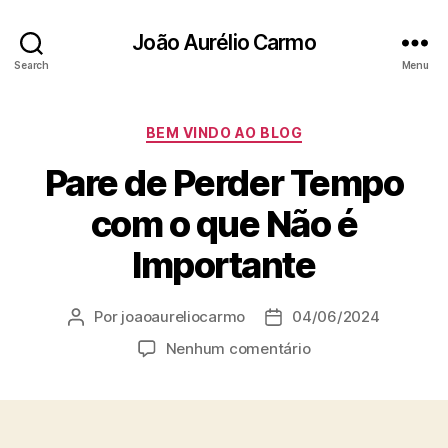
João Aurélio Carmo
Search
Menu
Categorias
BEM VINDO AO BLOG
Pare de Perder Tempo
com o que Não é
Importante
Por
joaoaureliocarmo
04/06/2024
Autor
Data
do
de
em
Nenhum comentário
post
publicação
Pare
de
Perder
Tempo