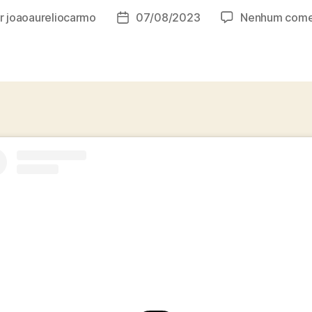
r
joaoaureliocarmo
07/08/2023
Nenhum come
r
Data
de
publicação