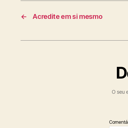
←
Acredite em si mesmo
D
O seu e
Comentá