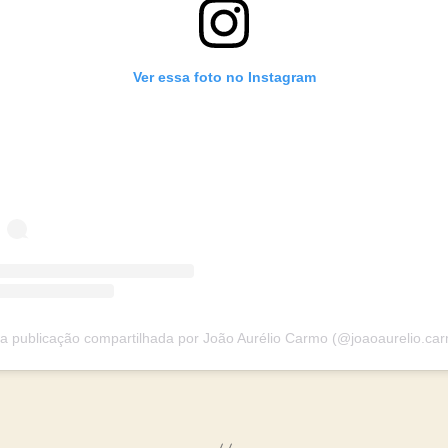
Ver essa foto no Instagram
 publicação compartilhada por João Aurélio Carmo (@joaoaurelio.ca