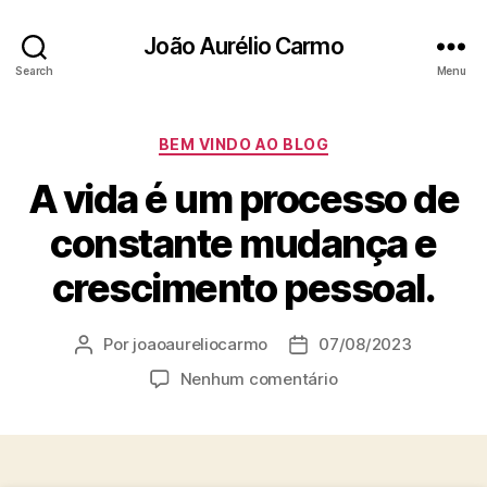
João Aurélio Carmo
Search
Menu
Categorias
BEM VINDO AO BLOG
A vida é um processo de
constante mudança e
crescimento pessoal.
Por
joaoaureliocarmo
07/08/2023
Autor
Data
do
de
em
Nenhum comentário
post
publicação
A
vida
é
um