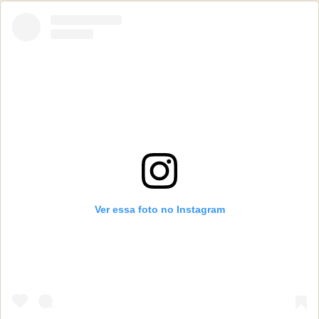
processo
de
constante
mudança
e
crescimento
pessoal.
Ver essa foto no Instagram