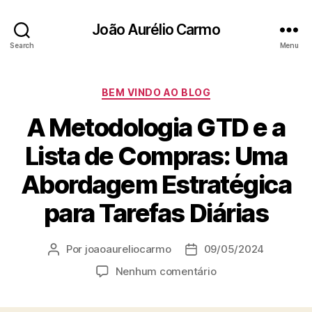
João Aurélio Carmo
Search
Menu
Categorias
BEM VINDO AO BLOG
A Metodologia GTD e a
Lista de Compras: Uma
Abordagem Estratégica
para Tarefas Diárias
Por
joaoaureliocarmo
09/05/2024
Autor
Data
do
de
em
Nenhum comentário
post
publicação
A
Metodologia