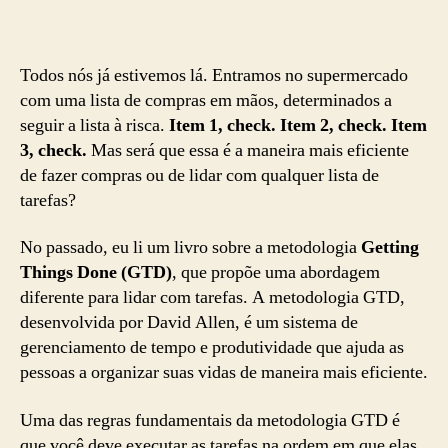
GTD
e
a
Lista
Todos nós já estivemos lá. Entramos no supermercado
de
com uma lista de compras em mãos, determinados a
Compras:
seguir a lista à risca.
Item 1, check. Item 2, check. Item
Uma
3, check.
Mas será que essa é a maneira mais eficiente
Abordagem
de fazer compras ou de lidar com qualquer lista de
Estratégica
tarefas?
para
Tarefas
No passado, eu li um livro sobre a metodologia
Getting
Diárias
Things Done (GTD)
, que propõe uma abordagem
diferente para lidar com tarefas. A metodologia GTD,
desenvolvida por David Allen, é um sistema de
gerenciamento de tempo e produtividade que ajuda as
pessoas a organizar suas vidas de maneira mais eficiente.
Uma das regras fundamentais da metodologia GTD é
que você deve executar as tarefas na ordem em que elas